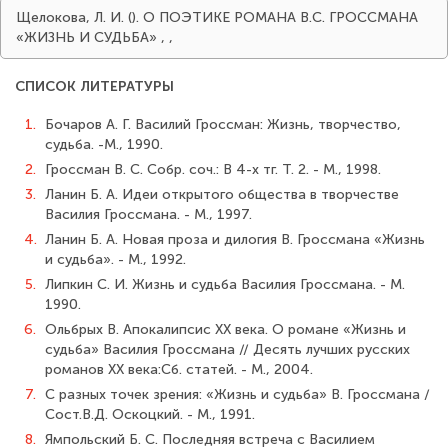
Щелокова, Л. И. (). О ПОЭТИКЕ РОМАНА В.С. ГРОССМАНА
«ЖИЗНЬ И СУДЬБА»
,
,
СПИСОК ЛИТЕРАТУРЫ
1.
Бочаров А. Г. Василий Гроссман: Жизнь, творчество,
судьба. -М., 1990.
2.
Гроссман В. С. Собр. соч.: В 4-х тг. Т. 2. - М., 1998.
3.
Ланин Б. А. Идеи открытого общества в творчестве
Василия Гроссмана. - М., 1997.
4.
Ланин Б. А. Новая проза и дилогия В. Гроссмана «Жизнь
и судьба». - М., 1992.
5.
Липкин С. И. Жизнь и судьба Василия Гроссмана. - М.
1990.
6.
Ольбрых В. Апокалипсис ХХ века. О романе «Жизнь и
судьба» Василия Гроссмана // Десять лучших русских
романов XХ века:Сб. статей. - М., 2004.
7.
С разных точек зрения: «Жизнь и судьба» В. Гроссмана /
Сост.В.Д. Оскоцкий. - М., 1991.
8.
Ямпольский Б. С. Последняя встреча с Василием