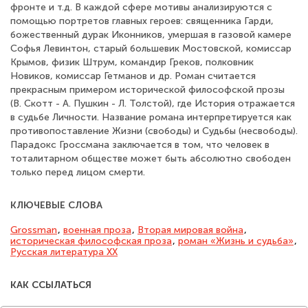
фронте и т.д. В каждой сфере мотивы анализируются с
помощью портретов главных героев: священника Гарди,
божественный дурак Иконников, умершая в газовой камере
Софья Левинтон, старый большевик Мостовской, комиссар
Крымов, физик Штрум, командир Греков, полковник
Новиков, комиссар Гетманов и др. Роман считается
прекрасным примером исторической философской прозы
(В. Скотт - А. Пушкин - Л. Толстой), где История отражается
в судьбе Личности. Название романа интерпретируется как
противопоставление Жизни (свободы) и Судьбы (несвободы).
Парадокс Гроссмана заключается в том, что человек в
тоталитарном обществе может быть абсолютно свободен
только перед лицом смерти.
КЛЮЧЕВЫЕ СЛОВА
Grossman
,
военная проза
,
Вторая мировая война
,
историческая философская проза
,
роман «Жизнь и судьба»
,
Русская литература XX
КАК ССЫЛАТЬСЯ