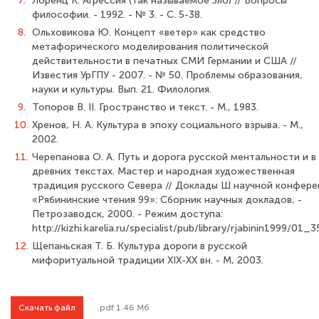
7.
Лоренц К. Агрессия (так называемое Зло) // Вопросы
философии. - 1992. - № 3. - С. 5-38.
8.
Ольховикова Ю. Концепт «ветер» как средство
метафорического моделирования политической
действительности в печатных СМИ Германии и США //
Известия УрГПУ - 2007. - № 50. Проблемы образования,
науки и культуры. Вып. 21. Филология.
9.
Топоров В. II. Гространство и текст. - М., 1983.
10.
Хренов, Н. А. Культура в эпоху социального взрыва. - М.,
2002.
11.
Черепанова О. А. Путь и дорога русской ментальности и в
древних текстах. Мастер и народная художественная
традиция русского Севера // Доклады Ш научной конфер
«Рябининские чтения 99»: Сборник научных докладов, -
Петрозаводск, 2000. - Режим доступа:
http://kizhi.karelia.ru/specialist/pub/library/rjabinin1999/01_
12.
Щепаньская Т. Б. Культура дороги в русской
мифоритуальной традиции XIX-XX вн. - М, 2003.
Скачать файл
.pdf 1.46 Мб