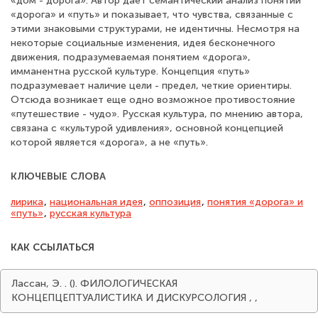
«дом - дорога». Автор дает семантический анализ понятий
«дорога» и «путь» и показывает, что чувства, связанные с
этими знаковыми структурами, не идентичны. Несмотря на
некоторые социальные изменения, идея бесконечного
движения, подразумеваемая понятием «дорога»,
имманентна русской культуре. Концепция «путь»
подразумевает наличие цели - предел, четкие ориентиры.
Отсюда возникает еще одно возможное противостояние
«путешествие - чудо». Русская культура, по мнению автора,
связана с «культурой удивления», основной концепцией
которой является «дорога», а не «путь».
КЛЮЧЕВЫЕ СЛОВА
лирика
,
национальная идея
,
оппозиция
,
понятия «дорога» и
«путь»
,
русская культура
КАК ССЫЛАТЬСЯ
Лассан, Э. . (). ФИЛОЛОГИЧЕСКАЯ
КОНЦЕПЦЕПТУАЛИСТИКА И ДИСКУРСОЛОГИЯ
,
,