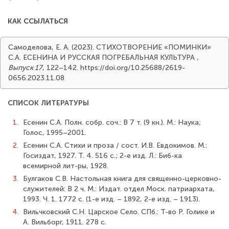
КАК ССЫЛАТЬСЯ
Самоделова, Е. А. (2023). СТИХОТВОРЕНИЕ «ПОМИНКИ»
С.А. ЕСЕНИНА И РУССКАЯ ПОГРЕБАЛЬНАЯ КУЛЬТУРА
,
Выпуск 17
, 122–142. https://doi.org/10.25688/2619-
0656.2023.11.08
СПИСОК ЛИТЕРАТУРЫ
1.
Есенин С.А. Полн. собр. соч.: В 7 т. (9 кн.). М.: Наука;
Голос, 1995–2001.
2.
Есенин С.А. Стихи и проза / сост. И.В. Евдокимов. М.:
Госиздат, 1927. Т. 4. 516 с.; 2-е изд. Л.: Биб-ка
всемирной лит-ры, 1928.
3.
Булгаков С.В. Настольная книга для священно-церковно-
служителей: В 2 ч. М.: Издат. отдел Моск. патриархата,
1993. Ч. 1. 1772 с. (1-е изд. – 1892, 2-е изд. – 1913).
4.
Вильчковский С.Н. Царское Село. СПб.: Т-во Р. Голике и
А. Вильборг, 1911. 278 с.