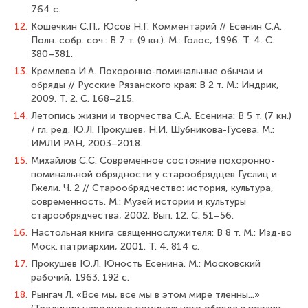
764 с.
12.
Кошечкин С.П., Юсов Н.Г. Комментарий // Есенин С.А.
Полн. собр. соч.: В 7 т. (9 кн.). М.: Голос, 1996. Т. 4. С.
380–381.
13.
Кремлева И.А. Похоронно-поминальные обычаи и
обряды // Русские Рязанского края: В 2 т. М.: Индрик,
2009. Т. 2. С. 168–215.
14.
Летопись жизни и творчества С.А. Есенина: В 5 т. (7 кн.)
/ гл. ред. Ю.Л. Прокушев, Н.И. Шубникова-Гусева. М.:
ИМЛИ РАН, 2003–2018.
15.
Михайлов С.С. Современное состояние похоронно-
поминальной обрядности у старообрядцев Гуслиц и
Гжели. Ч. 2 // Старообрядчество: история, культура,
современность. М.: Музей истории и культуры
старообрядчества, 2002. Вып. 12. С. 51–56.
16.
Настольная книга священнослужителя: В 8 т. М.: Изд-во
Моск. патриархии, 2001. Т. 4. 814 с.
17.
Прокушев Ю.Л. Юность Есенина. М.: Московский
рабочий, 1963. 192 с.
18.
Рынгач Л. «Все мы, все мы в этом мире тленны...»