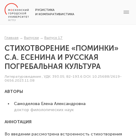
РУСИСТИКА
И КОМПАРАТИВИСТИКА
Главная
→
Выпуски
→
Выпуск 17
СТИХОТВОРЕНИЕ «ПОМИНКИ»
С.А. ЕСЕНИНА И РУССКАЯ
ПОГРЕБАЛЬНАЯ КУЛЬТУРА
Литературоведение
,
УДК: 393.05; 82-193.6
DOI: 10.25688/2619-
0656.2023.11.08
АВТОРЫ
Самоделова Елена Александровна
доктор филологических наук
АННОТАЦИЯ
Во введении рассмотрена встроенность стихотворения