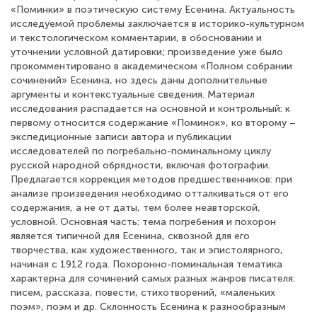
«Поминки» в поэтическую систему Есенина. Актуальность
исследуемой проблемы заключается в историко-культурном
и текстологическом комментарии, в обосновании и
уточнении условной датировки; произведение уже было
прокомментировано в академическом «Полном собрании
сочинений» Есенина, но здесь даны дополнительные
аргументы и контекстуальные сведения. Материал
исследования распадается на основной и контрольный: к
первому относится содержание «Поминок», ко второму –
экспедиционные записи автора и публикации
исследователей по погребально-поминальному циклу
русской народной обрядности, включая фотографии.
Предлагается коррекция методов предшественников: при
анализе произведения необходимо отталкиваться от его
содержания, а не от даты, тем более неавторской,
условной. Основная часть: тема погребения и похорон
является типичной для Есенина, сквозной для его
творчества, как художественного, так и эпистолярного,
начиная с 1912 года. Похоронно-поминальная тематика
характерна для сочинений самых разных жанров писателя:
писем, рассказа, повести, стихотворений, «маленьких
поэм», поэм и др. Склонность Есенина к разнообразным