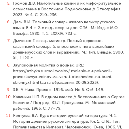
5.
Громов Д.В. Намогильные камни и их мифо-ритуальное
осмысление в Восточном Подмосковье // Этнография.
2023. № 4. С. 210–236.
6.
Даль В.И. Толковый словарь живого великорусского
языка: В 4 т. 2-е изд., испр. и доп. СПб.; М.: Изд-е М.О.
Вольфа, 1880. Т. 1. LXXXIV. 723 с.
7.
Дьяченко Г. свящ., магистр. Полный церковно-
славянский словарь (с внесением в него важнейших
древнерусских слов и выражений). М.: Тип. Вильде, 1900.
XL, 1120 с.
8.
Заупокойная молитва о воинах. URL:
https://azbyka.ru/molitvoslov/ molenie-o-upokoenii-
pravoslavnyx-voinov-za-veru-i-otechestvo-na-brani-
ubiennyx.html (дата обращения: 20.08.2023).
9.
З.Б. // Нива. Прилож. 1916, май. No 5. Стб. 149.
10.
Калинкин Н.П. В одном классе // Воспоминания о Сергее
Есенине / Под ред. Ю.Л. Прокушева. М.: Московский
рабочий, 1965. С. 77–79.
11.
Келтуяла В.А. Курс истории русской литературы. Ч. 1.
История древней русской литературы. Кн. 1. СПб.: Тип.
Попечительства Императ. Человеколюб. О-ва, 1906. VI,