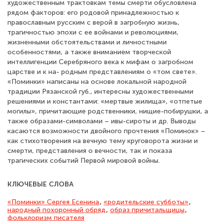
художественным трактовкам темы смерти обусловлена
рядом факторов: его родовой принадлежностью к
православным русским с верой в загробную жизнь,
трагичностью эпохи с ее войнами и революциями,
жизненными обстоятельствами и личностными
особенностями, а также вниманием творческой
интеллигенции Серебряного века к мифам о загробном
царстве и к на- родным представлениям о «том свете».
«Поминки» написаны на основе локальной народной
традиции Рязанской губ., интересны художественными
решениями и константами: «мертвые жилища», «отпетые
могилы», причитающие родственники, нищие-побирушки, а
также образами-символами – ивы-сироты и др. Выводы
касаются возможности двойного прочтения «Поминок» –
как стихотворения на вечную тему круговорота жизни и
смерти, представления о вечности, так и показа
трагических событий Первой мировой войны.
КЛЮЧЕВЫЕ СЛОВА
«Поминки» Сергея Есенина
,
«родительские субботы»
,
народный похоронный обряд
,
образ причитальщицы
,
фольклоризм писателя