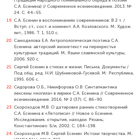
(Традиции народного поминального обряда в поэзии
С.А. Есенина) // Современное есениноведение. 2013. №
24. С. 44–55.
19.
С.А. Есенин в воспоминаниях современников: В 2 т. /
Вступ. ст., сост. и коммент. А.А. Козловского. М.: Худож.
лит., 1986. Т. 1. 510 с.
20.
Самоделова Е.А. Антропологическая поэтика С.А.
Есенина: авторский жизнетекст на перекрестье
культурных традиций. М.: Языки славянской культуры,
2006. 920 с.
21.
Сергей Есенин в стихах и жизни: Письма. Документы /
Под общ. ред. Н.И. Шубниковой-Гусевой. М.: Республика,
1995. 606 с.
22.
Сидорова О.Б., Никифорова О.В. Синтагмантика
лексемы «могила» в лирике С.А. Есенина // Современное
есениноведение. 2016. № 2 (37). С. 86–90.
23.
Скороходов М.В. О датировке ранних стихотворений
С.А. Есенина в «Летописи» // Новое о Есенине.
Исследования, открытия, находки. Рязань;
Константиново: Б/и, 2002. С. 184–198.
24.
Скороходов М.В. Сергей Есенин: Истоки творчества. М.: