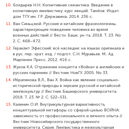
10.
Болдырев Н.Н. Когнитивная семантика. Введение в
когнитивную лингвистику: курс лекций. Тамбов: Издат.
дом ТГУ им. Г.Р. Державина, 2014. 236 с.
11.
Ван Синьцзюй. Русские и китайские фразеологизмы,
характеризующие поведение человека во время
военных действий // Вестн. Башк. ун-та. 2018. Т. 23. No
2. С. 468–472.
12.
Гераклит Эфесский: всё наследие: на языках оригинала и
в рус. пер.: крат. изд. / подгот. С.Н. Муравьев. М.: Ад
Маргинем Пресс, 2012. 416 с.
13.
Жуков К.А. Отражение концепта «Война» в английских и
русских паремиях // Вестник НовГУ. 2005. No 33.
14.
Ибрагимова В.Л., Ван Х. Война как явление социально-
исторической природы в зеркале русской и китайской
лингвокультур // Вестник Башкирского университета.
2018. Т. 23. № 2. С. 522–531.
15.
Калинин О.И. Внутрикультурная вариативность
концептуальной метафоры со сферой-целью ВОЙНА:
зависимость от профессионального и личного опыта //
Вестник Новосибирского государственного
университета. Серия: Лингвистика и межкультурная