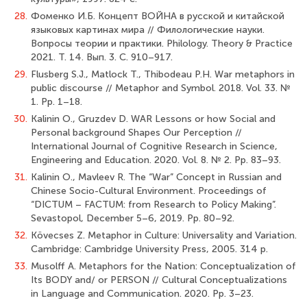
28.
Фоменко И.Б. Концепт ВОЙНА в русской и китайской
языковых картинах мира // Филологические науки.
Вопросы теории и практики. Philology. Theory & Practice
2021. Т. 14. Вып. 3. С. 910–917.
29.
Flusberg S.J., Matlock T., Thibodeau P.H. War metaphors in
public discourse // Metaphor and Symbol. 2018. Vol. 33. №
1. Pp. 1–18.
30.
Kalinin O., Gruzdev D. WAR Lessons or how Social and
Personal background Shapes Our Perception //
International Journal of Cognitive Research in Science,
Engineering and Education. 2020. Vol. 8. № 2. Pp. 83–93.
31.
Kalinin O., Mavleev R. The “War” Concept in Russian and
Chinese Socio-Cultural Environment. Proceedings of
“DICTUM – FACTUM: from Research to Policy Making”.
Sevastopol, December 5–6, 2019. Pp. 80–92.
32.
Kövecses Z. Metaphor in Culture: Universality and Variation.
Cambridge: Cambridge University Press, 2005. 314 p.
33.
Musolff A. Metaphors for the Nation: Conceptualization of
Its BODY and/ or PERSON // Cultural Conceptualizations
in Language and Communication. 2020. Pр. 3–23.