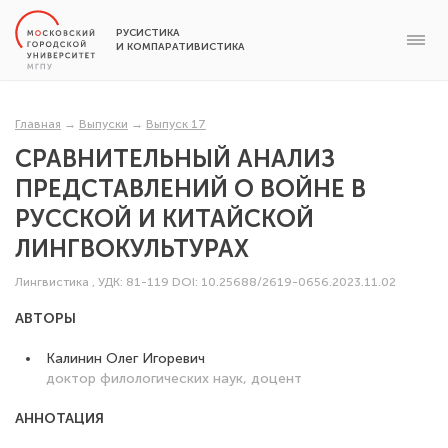
РУСИСТИКА
И КОМПАРАТИВИСТИКА
Главная
→
Выпуски
→
Выпуск 17
СРАВНИТЕЛЬНЫЙ АНАЛИЗ
ПРЕДСТАВЛЕНИЙ О ВОЙНЕ В
РУССКОЙ И КИТАЙСКОЙ
ЛИНГВОКУЛЬТУРАХ
Лингвистика
,
УДК: 81-119
DOI: 10.25688/2619-0656.2023.11.02
АВТОРЫ
Калинин Олег Игоревич
доктор филологических наук, доцент
АННОТАЦИЯ