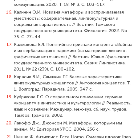
коммуникация. 2020. Т. 18. № 3. С. 103–117.
16.
Калинин О.И. Новизна метафоры и воспринимаемая
уместность: содержательная, лингвокультурная и
социальная вариативность // Вестник Томского
государственного университета. Филология. 2022. No
75. С. 27–44.
17.
Калмыкова Е.Л. Понятийные признаки концепта «Война»
и их вербализация в паремиях (на материале лексико-
графических источников) // Вестник Южно-Уральского
государственного университета. Серия: Лингвистика.
2011. № 22 (239). С. 100–102.
18.
Карасик В.И., Слышкин Г.Г. Базовые характеристики
лингвокультурных концептов // Антология концептов. Т.
1. Волгоград: Парадигма, 2005. 347 с.
19.
Кубрякова Е.С. О современном понимании термина
«концепт» в лингвистике и культурологии // Реальность,
язык и сознание: Междунар. меж-вуз. сб. науч. трудов.
Тамбов: Грамота, 2002.
20.
Лакофф Дж., Джонсон М. Метафоры, которыми мы
живем. М.: Едиториал УРСС, 2004. 256 с.
21.
Ницше Ф. Антихрист. Ecce Homo. Сумерки идолов: [пер.