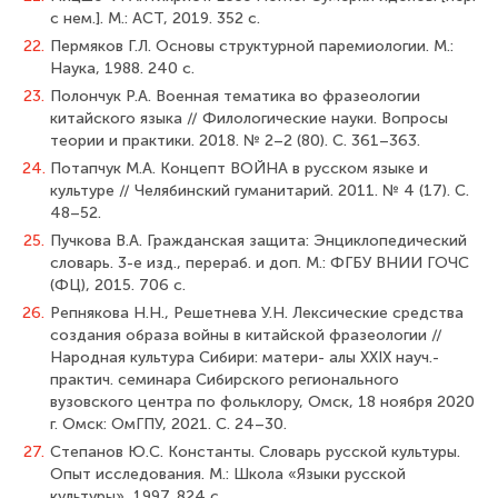
с нем.]. М.: АСТ, 2019. 352 с.
22.
Пермяков Г.Л. Основы структурной паремиологии. М.:
Наука, 1988. 240 с.
23.
Полончук Р.А. Военная тематика во фразеологии
китайского языка // Филологические науки. Вопросы
теории и практики. 2018. № 2–2 (80). С. 361–363.
24.
Потапчук М.А. Концепт ВОЙНА в русском языке и
культуре // Челябинский гуманитарий. 2011. № 4 (17). С.
48–52.
25.
Пучкова В.А. Гражданская защита: Энциклопедический
словарь. 3-е изд., перераб. и доп. М.: ФГБУ ВНИИ ГОЧС
(ФЦ), 2015. 706 с.
26.
Репнякова Н.Н., Решетнева У.Н. Лексические средства
создания образа войны в китайской фразеологии //
Народная культура Сибири: матери- алы XXIX науч.-
практич. семинара Сибирского регионального
вузовского центра по фольклору, Омск, 18 ноября 2020
г. Омск: ОмГПУ, 2021. С. 24–30.
27.
Степанов Ю.С. Константы. Словарь русской культуры.
Опыт исследования. М.: Школа «Языки русской
культуры», 1997. 824 с.