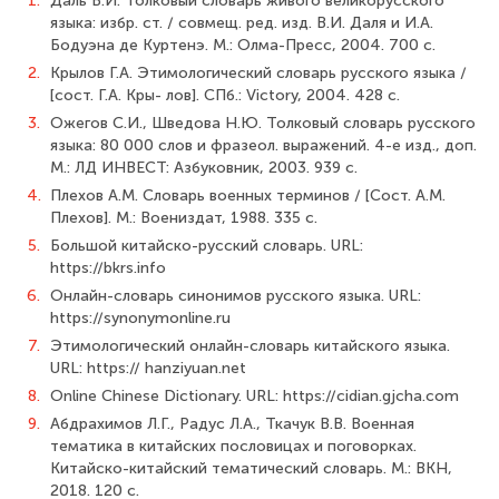
1.
Даль В.И. Толковый словарь живого великорусского
языка: избр. ст. / совмещ. ред. изд. В.И. Даля и И.А.
Бодуэна де Куртенэ. М.: Олма-Пресс, 2004. 700 с.
2.
Крылов Г.А. Этимологический словарь русского языка /
[сост. Г.А. Кры- лов]. СПб.: Victory, 2004. 428 с.
3.
Ожегов С.И., Шведова Н.Ю. Толковый словарь русского
языка: 80 000 слов и фразеол. выражений. 4-е изд., доп.
М.: ЛД ИНВЕСТ: Азбуковник, 2003. 939 c.
4.
Плехов А.М. Словарь военных терминов / [Сост. А.М.
Плехов]. М.: Воениздат, 1988. 335 с.
5.
Большой китайско-русский словарь. URL:
https://bkrs.info
6.
Онлайн-словарь синонимов русского языка. URL:
https://synonymonline.ru
7.
Этимологический онлайн-словарь китайского языка.
URL: https:// hanziyuan.net
8.
Online Chinese Dictionary. URL: https://cidian.gjcha.com
9.
Абдрахимов Л.Г., Радус Л.А., Ткачук В.В. Военная
тематика в китайских пословицах и поговорках.
Китайско-китайский тематический словарь. М.: ВКН,
2018. 120 с.