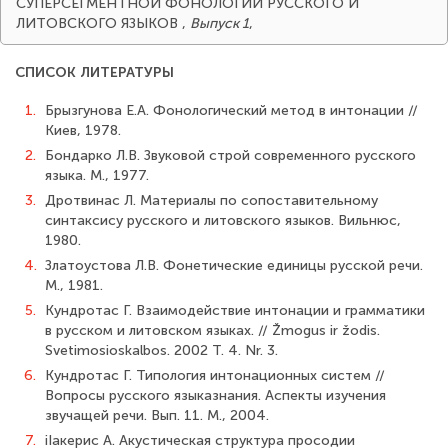
СУПЕРСЕГМЕНТНОЙ ФОНОЛОГИИ РУССКОГО И
ЛИТОВСКОГО ЯЗЫКОВ
,
Выпуск 1
,
СПИСОК ЛИТЕРАТУРЫ
1.
Брызгунова Е.А. Фонологический метод в интонации //
Киев, 1978.
2.
Бондарко Л.В. Звуковой строй современного русского
языка. М., 1977.
3.
Дротвинас Л. Материалы по сопоставительному
синтаксису русского и литовского языков. Вильнюс,
1980.
4.
Златоустова Л.В. Фонетические единицы русской речи.
М., 1981.
5.
Кундротас Г. Взаимодействие интонации и грамматики
в русском и литовском языках. // Žmogus ir žodis.
Svetimosioskalbos. 2002 T. 4. Nr. 3.
6.
Кундротас Г. Типология интонационных систем //
Вопросы русского языказнания. Аспекты изучения
звучащей речи. Вып. 11. М., 2004.
7.
іІакерис А. Акустическая структура просодии