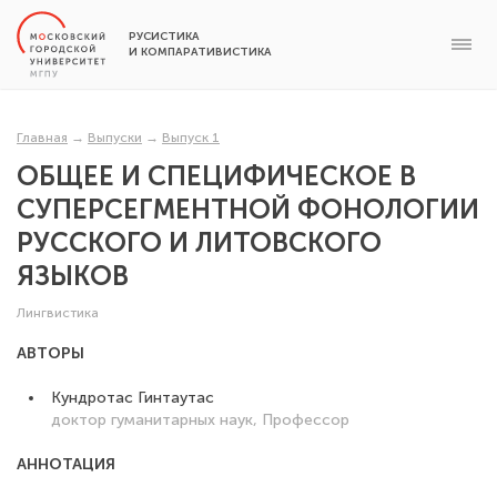
РУСИСТИКА
И КОМПАРАТИВИСТИКА
Главная
→
Выпуски
→
Выпуск 1
ОБЩЕЕ И СПЕЦИФИЧЕСКОЕ В
СУПЕРСЕГМЕНТНОЙ ФОНОЛОГИИ
РУССКОГО И ЛИТОВСКОГО
ЯЗЫКОВ
Лингвистика
АВТОРЫ
Кундротас Гинтаутас
доктор гуманитарных наук, Профессор
АННОТАЦИЯ