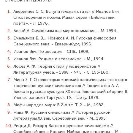
СПИСОК ЛИТЕРАТУРЫ
1.
Авериниев С. С. Вступительная статья // Иванов Вяч.
Спхотворения и поэмы. Малая серия «Библиотеки
поэта». - Л. 1976.
2.
Белый А. Символизм как миропонимание. - М. 1994.
3.
Емельянов Б. В… Новиков А. И. Русская философия
Серебряного века. - Екаеринбург, 1995.
4.
Иванов Вяч. По звездам. - СПб., 1909.
5.
Иванов Вяч. Родное и вселеискос. - М., 1994.
6.
Лосев А. Ф. Теория стиля у модернистов //
Литературная учеба. - 1988. - № 5. - С. 153-160 .
7.
Минц З. Г. О некоторых «неомифологических» текстах в
творчестве русских символистов // Творчество А. А.
Блока и русская культура ХХ века. Блоковский сборник II.
Ученые записки Тартусск. ГУ. -Тарту, 1979.
8.
Мифы народов мира: В 2-х тт. Т. 2. - М., 1982.
9.
Нива Ж. Русский символизм // История русской
литературы.XX век. Серебряный век. - М., 1995.
10.
Рицци Д. Рихард Вагнер в русском символизме //
Серебряный век в России. Избранные страницы. - М.,