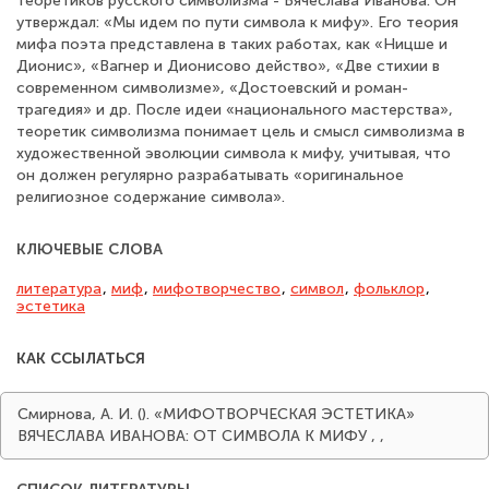
теоретиков русского символизма - Вячеслава Иванова. Он
утверждал: «Мы идем по пути символа к мифу». Его теория
мифа поэта представлена в таких работах, как «Ницше и
Дионис», «Вагнер и Дионисово действо», «Две стихии в
современном символизме», «Достоевский и роман-
трагедия» и др. После идеи «национального мастерства»,
теоретик символизма понимает цель и смысл символизма в
художественной эволюции символа к мифу, учитывая, что
он должен регулярно разрабатывать «оригинальное
религиозное содержание символа».
КЛЮЧЕВЫЕ СЛОВА
литература
,
миф
,
мифотворчество
,
символ
,
фольклор
,
эстетика
КАК ССЫЛАТЬСЯ
Смирнова, А. И. (). «МИФОТВОРЧЕСКАЯ ЭСТЕТИКА»
ВЯЧЕСЛАВА ИВАНОВА: ОТ СИМВОЛА К МИФУ
,
,