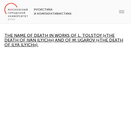
РУСИСТИКА
И КОМПАРАТИВИСТИКА
THE NAME OF DEATH IN WORKS OF L. TOLSTOY («THE
DEATH OF IVAN ILYICH») AND OF M. UGAROV («THE DEATH
OF ILYA ILYICH»).