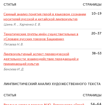
СТАТЬЯ
СТРАНИЦЫ
10–19
Семный анализ понятия герой в языковом сознании
носителей русской и китайской лингвокультур
Цзинь Я. ., Харченко Е. В.
20–37
Тематические группы имён существительных в
«Словаре русских говоров Башкирии»
Пятаева Н. В.
38–53
Лингвокультурный аспект переводческой
деятельности: взаимодействие передающей и
принимающей культур
Бекоева И. Д.
ЛИНГВИСТИЧЕСКИЙ АНАЛИЗ ХУДОЖЕСТВЕННОГО ТЕКСТА
СТАТЬЯ
СТРАНИЦЫ
54–64
Вводные слова в романе М.Ю. Лермонтова «Герой