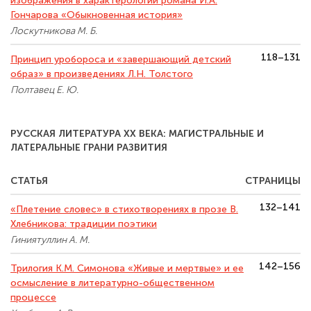
изображения в характерологии романа И.А.
Гончарова «Обыкновенная история»
Лоскутникова М. Б.
118–131
Принцип уробороса и «завершающий детский
образ» в произведениях Л.Н. Толстого
Полтавец Е. Ю.
РУССКАЯ ЛИТЕРАТУРА XX ВЕКА: МАГИСТРАЛЬНЫЕ И
ЛАТЕРАЛЬНЫЕ ГРАНИ РАЗВИТИЯ
СТАТЬЯ
СТРАНИЦЫ
132–141
«Плетение словес» в стихотворениях в прозе В.
Хлебникова: традиции поэтики
Гиниятуллин А. М.
142–156
Трилогия К.М. Симонова «Живые и мертвые» и ее
осмысление в литературно-общественном
процессе