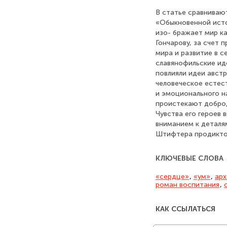
В статье сравнивают
«Обыкновенной исто
изо- бражает мир к
Гончарову, за счет 
мира и развитие в 
славянофильские ид
повлияли идеи авст
человеческое естес
и эмоционального на
проистекают доброд
Чувства его героев 
вниманием к деталям
Штифтера продикто
КЛЮЧЕВЫЕ СЛОВА
«сердце»
,
«ум»
,
арх
роман воспитания
,
КАК ССЫЛАТЬСЯ