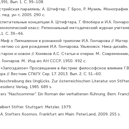
991. Вып. 1. С. 99–108.
стрийская параллель: А. Штифтер, Г. Брох, Р. Музиль. Монография.
 пед. ун-т, 2005. 290 с.
спитательные концепции А. Штифтера, Г. Флобера и И.А. Гончар
Филологический класс: Региональный методический журнал учител
1. С. 39–46.
 Миф о Пигмалионе в романной трилогии И.А. Гончарова // Матер.
0-летию со дня рождения И.А. Гончарова. Ульяновск: Ника-дизайн, 
старом и новом // Хомяков А.С. Статьи и очерки. М.: Современник,
. Гончаров. М.: Изд-во АН СССР, 1950. 492 с.
 «Запоздалое» Просвещение в Австрии: философское влияние Г.В.
ера // Вестник СПбГУ. Сер. 17. 2013. Вып. 2. С. 51–60.
Beschreibung des Unglücks. Zur österreichischen Literatur von Stifte
esidenz Verlag, 1985. 689 s.
fters “Nachsommer”. Ein Roman der verhaltenen Rührung. Bern: Franc
lbert Stifter. Stuttgart: Metzler, 1979.
A. Stefters Kosmos. Frankfurt am Main: PeterLand, 2009. 255 s.