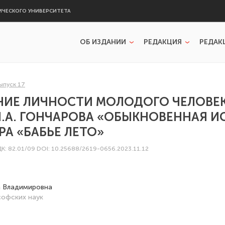
ИЧЕСКОГО УНИВЕРСИТЕТА
ОБ ИЗДАНИИ
РЕДАКЦИЯ
РЕДАК
ыпуск 17
НИЕ ЛИЧНОСТИ МОЛОДОГО ЧЕЛОВЕК
.А. ГОНЧАРОВА «ОБЫКНОВЕННАЯ И
РА «БАБЬЕ ЛЕТО»
ДК: 82.01/09
DOI: 10.25688/2619-0656.2023.11.12
а Владимировна
офских наук