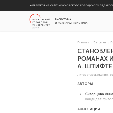
➤ ПЕРЕЙТИ НА САЙТ МОСКОВСКОГО ГОРОДСКОГО ПЕДАГОГ
РУСИСТИКА
И КОМПАРАТИВИСТИКА
Главная
→
Выпуски
→
В
СТАНОВЛЕ
РОМАНАХ И
А. ШТИФТЕ
Литературоведение
,
У
АВТОРЫ
Скворцова Анн
кандидат филос
АННОТАЦИЯ