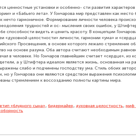
ся ценностные установки и особенно- сти развития характеров 
рии» и «Бабьего лета». У Гончарова мир представлен как место
ак нечто гармоничное. Формирование личности человека происхо
преодоления трудностей и ос- мысления своих ошибок, у Штифте
себе способности видеть и ценить красоту. В концепции Гончаро
еи «духовной целостности» личности, гармонии «ума» и «сердц
рийского Просвещения, в основе которого лежало стремление о
тво на основе разума. Оба автора считают необходимым равнов
чал в человеке. Но Гончаров главнейшим считает «сердце», из к
етели, а у Штифтера идеалом является жизнь, основанная на р
выражены слабо и подчинены господству ума. Стиль обоих автор
, но у Гончарова они являются средством выражения психологии 
ваны стремлением к воссозданию полноты картины мира.
етип «блудного сына»
,
бидермайер
,
духовная целостность
,
миф 
соборность