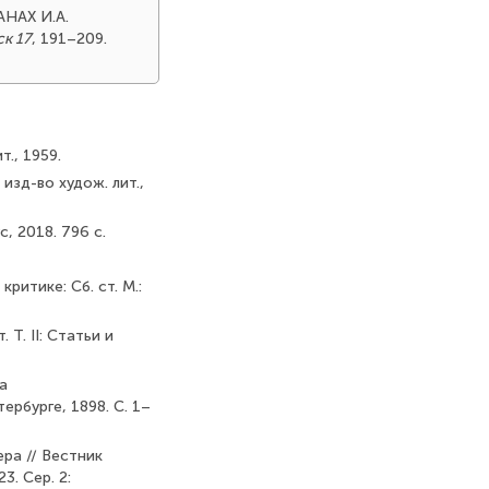
НАХ И.А.
к 17
, 191–209.
т., 1959.
. изд-во худож. лит.,
, 2018. 796 с.
критике: Сб. ст. М.:
 Т. II: Статьи и
ва
рбурге, 1898. С. 1–
ра // Вестник
. Сер. 2: