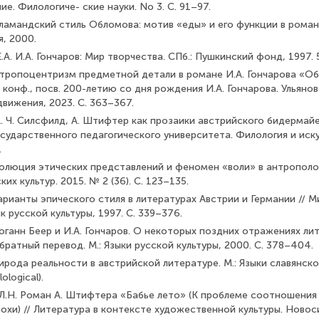
е. Филологиче- ские науки. No 3. С. 91–97.
Фламандский стиль Обломова: мотив «еды» и его функции в роман
, 2000.
А. И.А. Гончаров: Мир творчества. СПб.: Пушкинский фонд, 1997. 
нтропоцентризм предметной детали в романе И.А. Гончарова «Обр
 конф., посв. 200-летию со дня рождения И.А. Гончарова. Ульяно
вижения, 2023. С. 363–367.
А. Ч. Силсфилд, А. Штифтер как прозаики австрийского бидермайе
сударственного педагогического университета. Филология и иск
.
олюция этических представлений и феномен «воли» в антропологи
их культур. 2015. № 2 (36). С. 123–135.
арианты эпического стиля в литературах Австрии и Германии // М
ык русской культуры, 1997. С. 339–376.
оганн Беер и И.А. Гончаров. О некоторых поздних отражениях ли
братный перевод. М.: Языки русской культуры, 2000. С. 378–404.
ирода реальности в австрийской литературе. М.: Языки славянско
lological).
Л.Н. Роман А. Штифтера «Бабье лето» (К проблеме соотношения
похи) // Литература в контексте художественной культуры. Новос