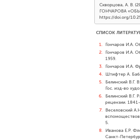
Скворцова, А. В
ГОНЧАРОВА «ОБЫ
https://doi.org/10
СПИСОК ЛИТЕРАТУ
1.
Гончаров И.А. Обр
2.
Гончаров И.А. Об
1959.
3.
Гончаров И.А. Ф
4.
Штифтер А. Бабь
5.
Белинский В.Г. В
Гос. изд-во худо
6.
Белинский В.Г. Р
рецензии. 1841–
7.
Веселовский А.Н
вспомоществова
5.
8.
Иванова Е.Р. Ф
Санкт-Петербург