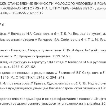
. (2023). СТАНОВЛЕНИЕ ЛИЧНОСТИ МОЛОДОГО ЧЕЛОВЕКА В РОМА
КНОВЕННАЯ ИСТОРИЯ» И А. ШТИФТЕРА «БАБЬЕ ЛЕТО»
,
Выпус
.25688/2619-0656.2023.11.12
РЫ
ыв // Гончаров И.А. Собр. соч.: в 6 т. Т. 5. М.: Гос. изд-во худож. ли
ыкновенная история // Гончаров И.А. Собр. соч.: в 6 т. Т. 1. М.: Гос
регат «Паллада». Очерки путешествия. СПб.: Азбука: Азбук-Аттикус
е лето. М.: Прогресс-Традиция, 1999. 616 с.
згляд на русскую литературу 1847 года // Гончаров И.А. в русской 
ж. лит., 1958. С. 27–52.
азделение поэзии на роды и виды // Белинский В.Г. Собр. соч.: в 3 т.
1845. М.: ОГИЗ; ГИХЛ, 1948. С. 294–249.
. Из поэтики розы // Привет. Худож.-литерат. сб. СПб.: Изд-во о-
ния нуждающимся ученицам Василеостров- ской гимназии в Пете
лоропоэтика бидермейера и ее трансформация в повести Штифте
ского государственного университета технологии и дизайна. 2023