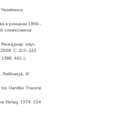
 Челябинск:
ова в романах 1856–
ей-словесников
 Междунар. науч.
2008. С. 215–222.
 1988. 461 с.
 Лейбница, И.
r bis Handke Theorie.
ke Verlag, 1974. 154