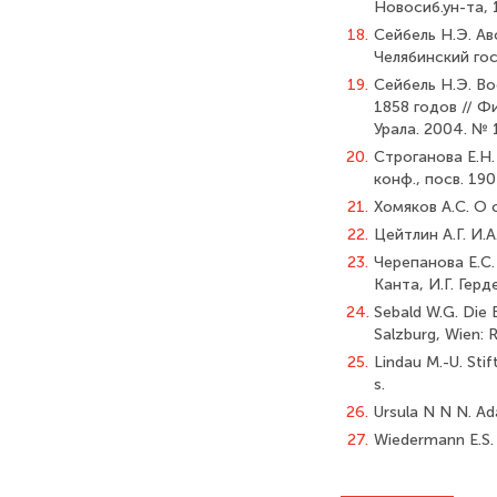
Новосиб.ун-та, 1
18.
Сейбель Н.Э. Ав
Челябинский гос.
19.
Сейбель Н.Э. Во
1858 годов // 
Урала. 2004. № 1
20.
Строганова Е.Н.
конф., посв. 19
21.
Хомяков А.С. О 
22.
Цейтлин А.Г. И.А
23.
Черепанова Е.С.
Канта, И.Г. Герд
24.
Sebald W.G. Die 
Salzburg, Wien: R
25.
Lindau M.-U. Sti
s.
26.
Ursula N N N. Ada
27.
Wiedermann E.S. 