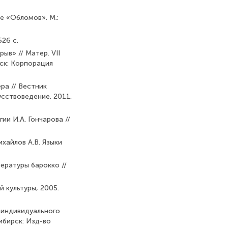
е «Обломов». М.:
526 с.
ыв» // Матер. VII
вск: Корпорация
ра // Вестник
усствоведение. 2011.
и И.А. Гончарова //
ихайлов А.В. Языки
тературы барокко //
й культуры, 2005.
 индивидуального
ибирск: Изд-во