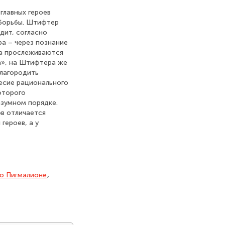
главных героев
 борьбы. Штифтер
дит, согласно
ра – через познание
ва прослеживаются
а», на Штифтера же
благородить
есие рационального
оторого
азумном порядке.
ов отличается
героев, а у
о Пигмалионе
,