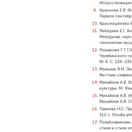
Искусствоведени
9.
Краснова Е.В. 
Первое сентября
10.
Краснощекова Е.
11.
Лебедева Е.Г. А
Междунар. науч.
технологии прод
12.
Лошакова Г Г Г.
Челябинского го
№ 4. С. 229–235
13.
Мельник В.И. Эв
Вестник славянск
14.
Михайлов А.В. В
культуры. М.: Яз
15.
Михайлов А.В. И
Михайлов А.В. О
16.
Павлова Н.С. Пр
312 с. (Studia phi
17.
Полубояринова 
стиля и стиля э