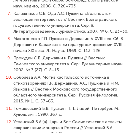
литературы и фольклора. Волгоград: Волгоградское
науч. изд-во, 2006. С. 726–733.
7.
Калашников С.Б. Ода А.С. Пушкина «Вольность»:
эволюция интертекстов // Вестник Волгоградского
государственного университета. Сер. 8:
Литературоведение. Журналистика. 2007. № 6. С. 23–30.
8.
Макогоненко Г.П. Пушкин и Державин // XVIII век. Сб. 8.
Державин и Карамзин в литературном движении XVIII –
начала XIX века. Л.: Наука, 1969. С. 113–126.
9.
Прокудин С.Б. Державин и Пушкин // Вестник
Тамбовского университета. Сер.: Гуманитарные науки.
2002. № 3 (27). С. 8–15.
10.
Соболева А.А. Мотив кастальского источника в
стихотворениях Г.Р. Державина, А.С. Пушкина и Н.М.
Языкова // Вестник Московского государственного
областного университета. Сер.: Русская филология.
2015. № 1. С. 57–63.
11.
Томашевский Б.В. Пушкин. Т. 1. Лицей; Петербург. М.:
Худож. лит., 1990. 367 с.
12.
Успенский Б.А.(а) Царь и Бог: Семиотические аспекты
сакрализации монарха в России // Успенский Б.А.