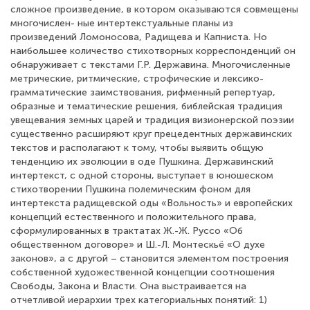
сложное произведение, в котором оказываются совмещены
многочислен- ные интертекстуальные планы из
произведений Ломоносова, Радищева и Капниста. Но
наибольшее количество стихотворных корреспонденций он
обнаруживает с текстами Г.Р. Державина. Многочисленные
метрические, ритмические, строфические и лексико-
грамматические заимствования, рифменный репертуар,
образные и тематические решения, библейская традиция
увещевания земных царей и традиция визионерской поэзии
существенно расширяют круг прецедентных державинских
текстов и располагают к тому, чтобы выявить общую
тенденцию их эволюции в оде Пушкина. Державинский
интертекст, с одной стороны, выступает в юношеском
стихотворении Пушкина полемическим фоном для
интертекста радищевской оды «Вольность» и европейских
концепций естественного и положительного права,
сформулированных в трактатах Ж.-Ж. Руссо «Об
общественном договоре» и Ш.-Л. Монтескьё «О духе
законов», а с другой – становится элементом построения
собственной художественной концепции соотношения
Свободы, Закона и Власти. Она выстраивается на
отчетливой иерархии трех категориальных понятий: 1)