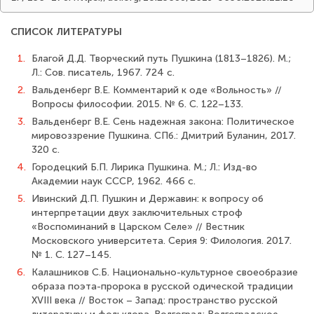
СПИСОК ЛИТЕРАТУРЫ
1.
Благой Д.Д. Творческий путь Пушкина (1813–1826). М.;
Л.: Сов. писатель, 1967. 724 с.
2.
Вальденберг В.Е. Комментарий к оде «Вольность» //
Вопросы философии. 2015. № 6. С. 122–133.
3.
Вальденберг В.Е. Сень надежная закона: Политическое
мировоззрение Пушкина. СПб.: Дмитрий Буланин, 2017.
320 с.
4.
Городецкий Б.П. Лирика Пушкина. М.; Л.: Изд-во
Академии наук СССР, 1962. 466 с.
5.
Ивинский Д.П. Пушкин и Державин: к вопросу об
интерпретации двух заключительных строф
«Воспоминаний в Царском Селе» // Вестник
Московского университета. Серия 9: Филология. 2017.
№ 1. С. 127–145.
6.
Калашников С.Б. Национально-культурное своеобразие
образа поэта-пророка в русской одической традиции
XVIII века // Восток – Запад: пространство русской