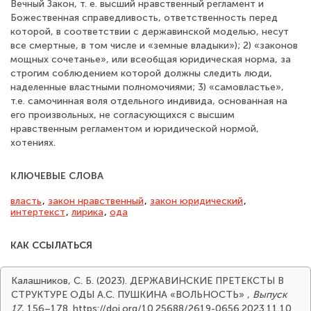
Вечный Закон, т. е. высший нравственный регламент и
Божественная справедливость, ответственность перед
которой, в соответствии с державинской моделью, несут
все смертные, в том числе и «земные владыки»); 2) «законов
мощных сочетанье», или всеобщая юридическая норма, за
строгим соблюдением которой должны следить люди,
наделенные властными полномочиями; 3) «самовластье»,
т.е. самочинная воля отдельного индивида, основанная на
его произвольных, не согласующихся с высшим
нравственным регламентом и юридической нормой,
хотениях.
КЛЮЧЕВЫЕ СЛОВА
власть
,
закон нравственный
,
закон юридический
,
интертекст
,
лирика
,
ода
КАК ССЫЛАТЬСЯ
Калашников, С. Б. (2023). ДЕРЖАВИНСКИЕ ПРЕТЕКСТЫ В
СТРУКТУРЕ ОДЫ А.С. ПУШКИНА «ВОЛЬНОСТЬ»
,
Выпуск
17
, 156–178. https://doi.org/10.25688/2619-0656.2023.11.10