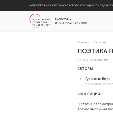
➤ ПЕРЕЙТИ НА САЙТ МОСКОВСКОГО ГОРОДСКОГО ПЕДАГОГ
РУСИСТИКА
И КОМПАРАТИВИСТИКА
Главная
→
Выпуски
→
ПОЭТИКА Н
Литературоведение
АВТОРЫ
Гудонене Вида
доктор филолог
АННОТАЦИЯ
В статье рассматрив
только высокими лир