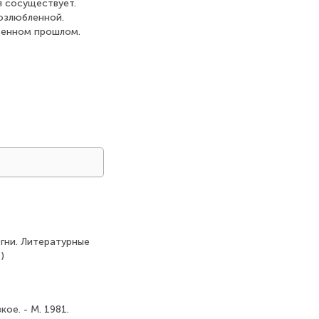
я сосуществует.
озлюбленной.
венном прошлом.
огни. Литературные
)
ое. - М. 1981.