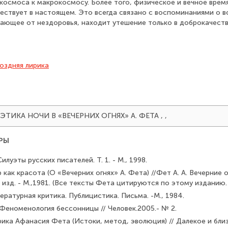
космоса к макрокосмосу. Более того, физическое и вечное врем
ествует в настоящем. Это всегда связано с воспоминаниями о в
дающее от нездоровья, находит утешение только в доброкачест
оздняя лирика
). ПОЭТИКА НОЧИ В «ВЕЧЕРНИХ ОГНЯХ» А. ФЕТА
,
,
РЫ
луэты русских писателей. Т. 1. - М., 1998.
р как красота (О «Вечерних огнях» А. Фета) //Фет А. А. Вечерние 
е изд. - М.,1981. (Все тексты Фета цитируются по этому изданию. 
тературная критика. Публицистика. Письма. -М., 1984.
 Феноменология бессонницы // Человек.2005.- № 2.
рика Афанасия Фета (Истоки, метод, эволюция) // Далекое и близк