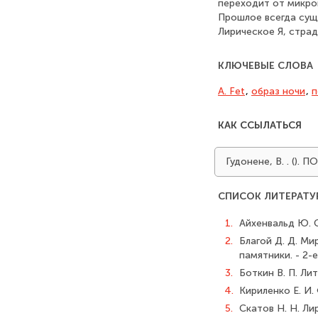
переходит от микро
Прошлое всегда сущ
Лирическое Я, стра
КЛЮЧЕВЫЕ СЛОВА
A. Fet
,
образ ночи
,
п
КАК ССЫЛАТЬСЯ
Гудонене, В. . (
СПИСОК ЛИТЕРАТУ
1.
Айхенвальд Ю. Си
2.
Благой Д. Д. Ми
памятники. - 2-
3.
Боткин В. П. Ли
4.
Кириленко Е. И.
5.
Скатов Н. Н. Ли