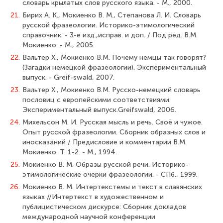
словарь крылатых слов русского языка. - М., 2000.
21.
Бирих А. К., Мокиенко В. М., Степанова Л. И. Словарь
русской фразеологии. Историко-этимологический
справочник. - 3-е изд.,исправ. и доп. / Под ред. В.М.
Мокиенко. - М., 2005.
22.
Вальтер Х., Мокиенко В.М. Почему немцы так говорят?
(Загадки немецкой фразеологии). Экспериментальный
выпуск. - Greif-swald, 2007.
23.
Вальтер Х., Мокиенко В.М. Русско-немецкий словарь
пословиц с европейскими соответствиями.
Экспериментальный выпуск.Greifswald, 2006.
24.
Михельсон М. И. Русская мысль и речь. Своё и чужое.
Опыт русской фразеологии. Сборник образных слов и
иносказаний / Предисловие и комментарии В.М.
Мокиенко. Т. 1-2. - М., 1994.
25.
Мокиенко В. М. Образы русской речи. Историко-
этимологические очерки фразеологии. - СПб., 1999.
26.
Мокиенко В. М. Интертекстемы и текст в славянских
языках //Интертекст в художественном и
публицистическом дискурсе: Сборник докладов
международной научной конференции