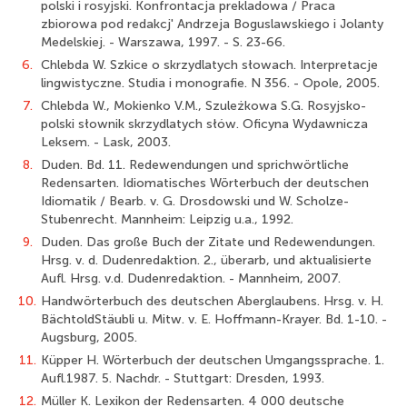
polski i rosyjski. Konfrontacja prekladowa / Praca
zbiorowa pod redakcj' Andrzeja Boguslawskiego i Jolanty
Medelskiej. - Warszawa, 1997. - S. 23-66.
6.
Chlebda W. Szkice o skrzydlatych słowach. Interpretacje
lingwistyczne. Studia i monografie. N 356. - Opole, 2005.
7.
Chlebda W., Mokienko V.M., Szuleżkowa S.G. Rosyjsko-
polski słownik skrzydlatych słów. Oficyna Wydawnicza
Leksem. - Lask, 2003.
8.
Duden. Bd. 11. Redewendungen und sprichwörtliche
Redensarten. Idiomatisches Wörterbuch der deutschen
Idiomatik / Bearb. v. G. Drosdowski und W. Scholze-
Stubenrecht. Mannheim: Leipzig u.a., 1992.
9.
Duden. Das große Buch der Zitate und Redewendungen.
Hrsg. v. d. Dudenredaktion. 2., überarb, und aktualisierte
Aufl. Hrsg. v.d. Dudenredaktion. - Mannheim, 2007.
10.
Handwörterbuch des deutschen Aberglaubens. Hrsg. v. H.
BächtoldStäubli u. Mitw. v. E. Hoffmann-Krayer. Bd. 1-10. -
Augsburg, 2005.
11.
Küpper H. Wörterbuch der deutschen Umgangssprache. 1.
Aufl.1987. 5. Nachdr. - Stuttgart: Dresden, 1993.
12.
Müller K. Lexikon der Redensarten. 4 000 deutsche