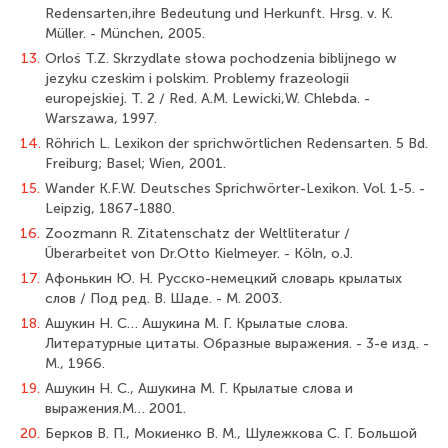
Redensarten,ihre Bedeutung und Herkunft. Hrsg. v. K.
Müller. - München, 2005.
13.
Orloś T.Z. Skrzydlate słowa pochodzenia biblijnego w
jezyku czeskim i polskim. Problemy frazeologii
europejskiej. T. 2 / Red. A.M. Lewicki,W. Chlebda. -
Warszawa, 1997.
14.
Röhrich L. Lexikon der sprichwörtlichen Redensarten. 5 Bd.
Freiburg; Basel; Wien, 2001.
15.
Wander K.F.W. Deutsches Sprichwörter-Lexikon. Vol. 1-5. -
Leipzig, 1867-1880.
16.
Zoozmann R. Zitatenschatz der Weltliteratur /
Überarbeitet von Dr.Otto Kielmeyer. - Köln, o.J.
17.
Афонькин Ю. Н. Русско-немецкий словарь крылатых
слов / Под ред. В. Шаде. - М. 2003.
18.
Ашукин Н. С… Ашукина М. Г. Крылатые слова.
Литературные цитаты. Образные выражения. - 3-е изд. -
М., 1966.
19.
Ашукин Н. С., Ашукина М. Г. Крылатые слова и
выражения.M… 2001.
20.
Берков В. П., Мокиенко В. М., Шулежкова С. Г. Большой