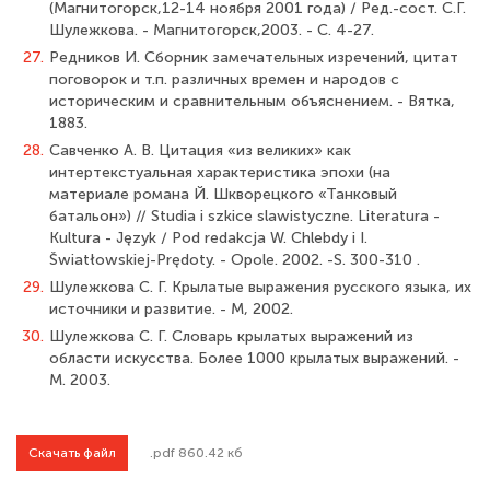
(Магнитогорск,12-14 ноября 2001 года) / Ред.-сост. С.Г.
Шулежкова. - Магнитогорск,2003. - С. 4-27.
27.
Редников И. Сборник замечательных изречений, цитат
поговорок и т.п. различных времен и народов с
историческим и сравнительным объяснением. - Вятка,
1883.
28.
Савченко А. В. Цитация «из великих» как
интертекстуальная характеристика эпохи (на
материале романа Й. Шкворецкого «Танковый
батальон») // Studia i szkice slawistyczne. Literatura -
Kultura - Język / Pod redakcja W. Chlebdy i I.
Šwiatłowskiej-Prędoty. - Opole. 2002. -S. 300-310 .
29.
Шулежкова С. Г. Крылатые выражения русского языка, их
источники и развитие. - М, 2002.
30.
Шулежкова С. Г. Словарь крылатых выражений из
области искусства. Более 1000 крылатых выражений. -
М. 2003.
Скачать файл
.pdf 860.42 кб