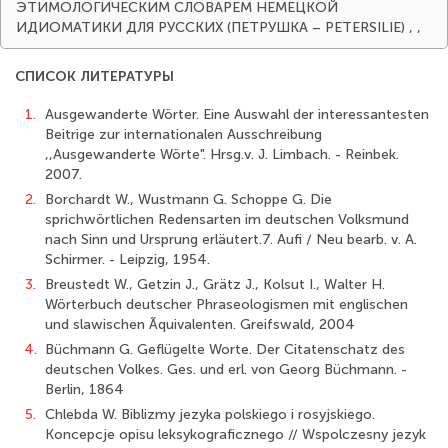
ЭТИМОЛОГИЧЕСКИМ СЛОВАРЕМ НЕМЕЦКОЙ
ИДИОМАТИКИ ДЛЯ РУССКИХ (ПЕТРУШКА – PETERSILIE)
,
,
СПИСОК ЛИТЕРАТУРЫ
1.
Ausgewanderte Wörter. Eine Auswahl der interessantesten
Beitrige zur internationalen Ausschreibung
,,Ausgewanderte Wörte". Hrsg.v. J. Limbach. - Reinbek.
2007.
2.
Borchardt W., Wustmann G. Schoppe G. Die
sprichwörtlichen Redensarten im deutschen Volksmund
nach Sinn und Ursprung erläutert.7. Aufi / Neu bearb. v. A.
Schirmer. - Leipzig, 1954.
3.
Breustedt W., Getzin J., Grätz J., Kolsut I., Walter H.
Wörterbuch deutscher Phraseologismen mit englischen
und slawischen Ãquivalenten. Greifswald, 2004
4.
Büchmann G. Geflügelte Worte. Der Citatenschatz des
deutschen Volkes. Ges. und erl. von Georg Büchmann. -
Berlin, 1864
5.
Chlebda W. Biblizmy jezyka polskiego i rosyjskiego.
Koncepcje opisu leksykograficznego // Wspolczesny jezyk