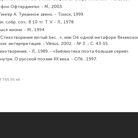
 фон Офтердинген. - М., 2003.
Гингер А. Туманное звено. - Томск, 1999.
. собр. соч.: В 10 тг. Т. V. - Л., 1978.
ысл жизни. - М., 1994.
Стихотворения лютый бес…», или Об одной метафоре Вяземского 
зе. интерпретация. - Vilnius, 2002. - № 3. - С. 43-55.
ихотворения. - Л., 1989. - «Библиотека поэта большая серия».
внутри. О русской поэзии ХХ века. - СПб…1997.
f 765.95 кб