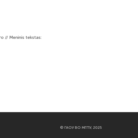
// Meninis tekstas:
©
ГАОУ ВО МГПУ, 2025