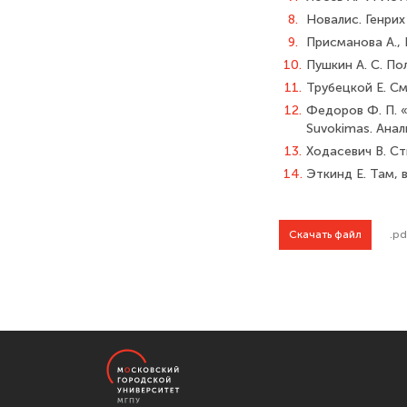
8.
Новалис. Генрих
9.
Присманова А., 
10.
Пушкин А. С. Полн
11.
Трубецкой Е. См
12.
Федоров Ф. П. «
Suvokimas. Анали
13.
Ходасевич В. Ст
14.
Эткинд Е. Там, 
Скачать файл
.pd