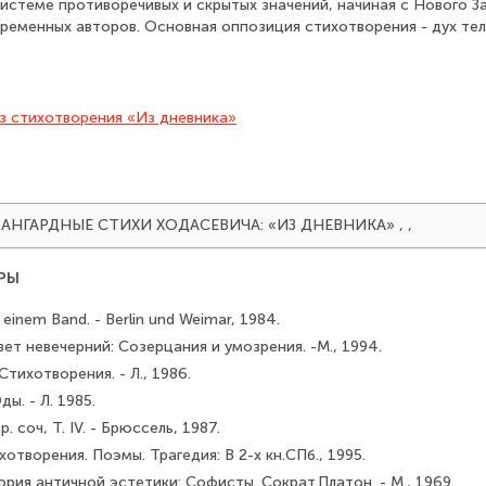
истеме противоречивых и скрытых значений, начиная с Нового За
ременных авторов. Основная оппозиция стихотворения - дух тел
з стихотворения «Из дневника»
). АВАНГАРДНЫЕ СТИХИ ХОДАСЕВИЧА: «ИЗ ДНЕВНИКА»
,
,
РЫ
n einem Band. - Berlin und Weimar, 1984.
Свет невечерний: Созерцания и умозрения. -М., 1994.
Стихотворения. - Л., 1986.
ды. - Л. 1985.
. соч, Т. IV. - Брюссель, 1987.
хотворения. Поэмы. Трагедия: В 2-х кн.СПб., 1995.
ория античной эстетики: Софисты. Сократ.Платон. - М., 1969.