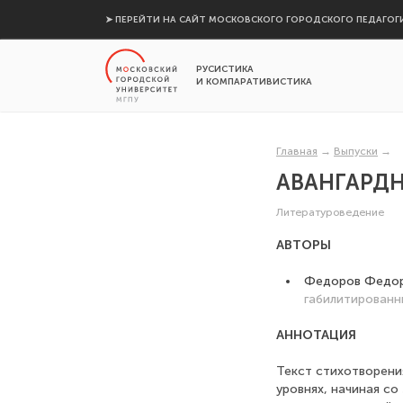
➤ ПЕРЕЙТИ НА САЙТ МОСКОВСКОГО ГОРОДСКОГО ПЕДАГОГ
РУСИСТИКА
И КОМПАРАТИВИСТИКА
Главная
→
Выпуски
→
АВАНГАРДН
Литературоведение
АВТОРЫ
Федоров Федо
габилитированн
АННОТАЦИЯ
Текст стихотворени
уровнях, начиная со