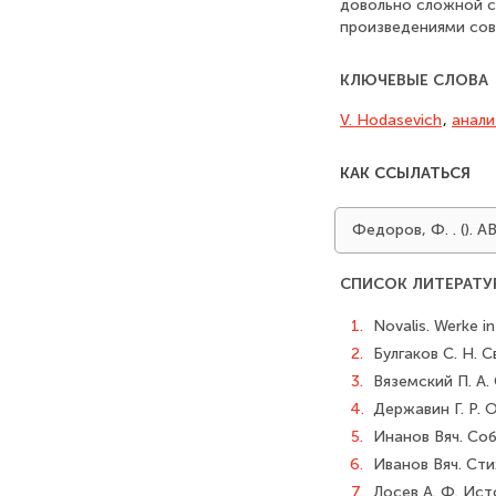
довольно сложной с
произведениями сов
КЛЮЧЕВЫЕ СЛОВА
V. Hodasevich
,
анали
КАК ССЫЛАТЬСЯ
Федоров, Ф. . (
СПИСОК ЛИТЕРАТУ
1.
Novalis. Werke i
2.
Булгаков С. Н. 
3.
Вяземский П. А. 
4.
Державин Г. Р. О
5.
Инанов Вяч. Собр
6.
Иванов Вяч. Сти
7.
Лосев А. Ф. Ист