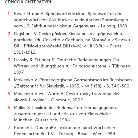
СПИСОК ЛИТЕРАТУРЫ
1.
Beyer H. und A. Sprichwörterlexikon. Sprichwörter und
soprichwörtliche Ausdrücke aus deutschen Sammlungen
vom 16. Jahrhuundert biszur Gegenwart. - Leipzig, 1989.
2.
Flajšhans V. Ceská přislovi, Sbírka přísloví, přípovídek a
porekadel lidu Ceského v Cechách, na Moravě a v Slezsku.
Dil I. Přislovi staročeská.Dil l (A-N), dil II (ORu). - Praha,
1911-1912.
3.
Hessky R. Ettinger S. Deutsche Redewendungen. Ein
Wörter- und Übungsbuch tür Fortgeschrittene. - Tübingen,
1997.
4.
Mokienko V. Phraseologische Germanismen im Russischen
//Zeitschrift für Slawistik. - 1993. - № 3 (38). - S. 346-360 .
5.
Mokienko V. M… Wurm A. Česko-ruský frazeologický
slovník.1. vydání. - Olomouc, 2002.
6.
Müller K. Lexikon der Redensarten. Herausgegeben,
zusammengestellt und erläutet von Klaus Muller. -
München; Gütersloch, 1994.
7.
Röhrich L. Das große Lexikon der sprichwörtlichen
Redensarten.Bd. I-V. - Feiburg - Basel - Wien, 1994.