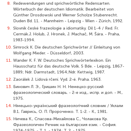
8.
Redewendungen und sprichwörtliche Redensarten.
Wörterbuch der deutschen Idiomatik. Bearbeitet von
Günther Drosdowski und Werner Scholze Stubenrecht.
Duden Bd. 11. - Mannheim - Leipzig - Wien - Zürich, 1992.
9.
Slovník české frazeologie a idiomatiky. Dil 1-4 / Red. Fr.
Cermák.J. Holub, J. Hronek, J. Machač, M. Šára. - Praha,
1983-1994.
10.
Simrock K. Die deutschen Sprichwörter // Einleitung von
Wolfgang Mieder. - Düsseldorf, 2003.
11.
Wander K. F. W. Deutsches Sprichwörterlexikon. Ein
Hausschatz für das deutsche Volk. 5 Bde. - Leipzig, 1867-
1889; Ndr. Darmstadt, 1964;Ndr. Kettwig, 1987.
12.
Zaorálek J. Lidová rčení. Vyd. 2-é. Praha. 1963.
13.
Бинович Л. Э., Гришин Н. Н. Немецко-русский
фразеологический словарь. - 2-е изд., испр. и доп. - М.,
1975.
14.
Німецько-український фразеологічний словник / Уклали
В.1. Гаврись, О. П. Пророченко. Т. 1-2. - К., 1981.
15.
Ничева К., Спасова-Михайлова С., Чолакова Кр.
Фразеологичен Речник на българския език. - София.
1974-1975. - Т. 1. - 1974; Т. 2. - 1975.